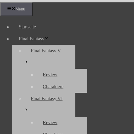
Zum
Menü
Inhalt
springen
Startseite
Final Fantasy
Final Fantasy V
Review
Charaktere
Final Fantasy VI
Review