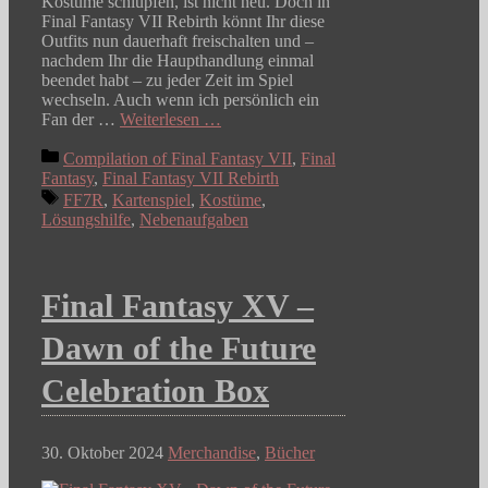
Kostüme schlüpfen, ist nicht neu. Doch in
Final Fantasy VII Rebirth könnt Ihr diese
Outfits nun dauerhaft freischalten und –
nachdem Ihr die Haupthandlung einmal
beendet habt – zu jeder Zeit im Spiel
wechseln. Auch wenn ich persönlich ein
Fan der …
Weiterlesen …
Kategorien
Compilation of Final Fantasy VII
,
Final
Fantasy
,
Final Fantasy VII Rebirth
Schlagwörter
FF7R
,
Kartenspiel
,
Kostüme
,
Lösungshilfe
,
Nebenaufgaben
Final Fantasy XV –
Dawn of the Future
Celebration Box
30. Oktober 2024
Merchandise
,
Bücher