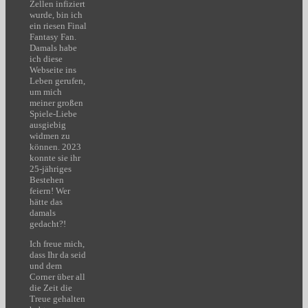
Zellen infiziert
wurde, bin ich
ein riesen Final
Fantasy Fan.
Damals habe
ich diese
Webseite ins
Leben gerufen,
um mich
meiner großen
Spiele-Liebe
ausgiebig
widmen zu
können. 2023
konnte sie ihr
25-jähriges
Bestehen
feiern! Wer
hätte das
damals
gedacht?!
Ich freue mich,
dass Ihr da seid
und dem
Corner über all
die Zeit die
Treue gehalten