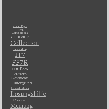
Action Figur
Aerith
Gainsborough
Cloud Strife
Collection
Entwicklung
FF7
FF7R
Foto
FF8
Geheimnisse
Geschichte
Hintergrund
Limited Edition
Lösungshilfe
Lösungsweg
Meinung