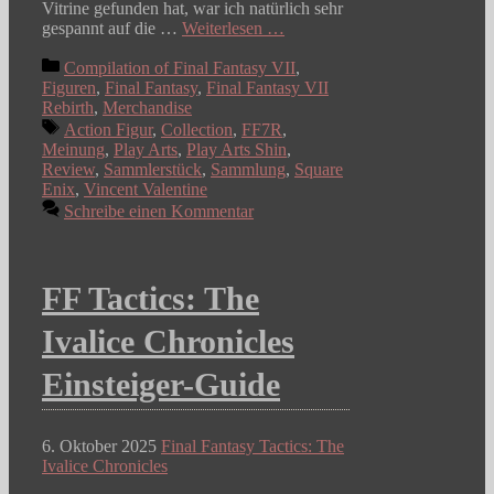
Vitrine gefunden hat, war ich natürlich sehr
gespannt auf die …
Weiterlesen …
Kategorien
Compilation of Final Fantasy VII
,
Figuren
,
Final Fantasy
,
Final Fantasy VII
Rebirth
,
Merchandise
Schlagwörter
Action Figur
,
Collection
,
FF7R
,
Meinung
,
Play Arts
,
Play Arts Shin
,
Review
,
Sammlerstück
,
Sammlung
,
Square
Enix
,
Vincent Valentine
Schreibe einen Kommentar
FF Tactics: The
Ivalice Chronicles
Einsteiger-Guide
6. Oktober 2025
Final Fantasy Tactics: The
Ivalice Chronicles