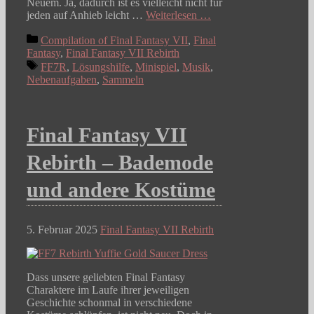
Neuem. Ja, dadurch ist es vielleicht nicht für
jeden auf Anhieb leicht …
Weiterlesen …
Kategorien
Compilation of Final Fantasy VII
,
Final
Fantasy
,
Final Fantasy VII Rebirth
Schlagwörter
FF7R
,
Lösungshilfe
,
Minispiel
,
Musik
,
Nebenaufgaben
,
Sammeln
Final Fantasy VII
Rebirth – Bademode
und andere Kostüme
5. Februar 2025
Final Fantasy VII Rebirth
Dass unsere geliebten Final Fantasy
Charaktere im Laufe ihrer jeweiligen
Geschichte schonmal in verschiedene