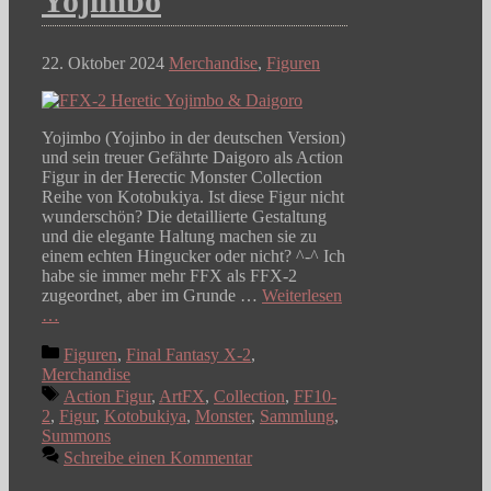
Yojimbo
22. Oktober 2024
Merchandise
,
Figuren
Yojimbo (Yojinbo in der deutschen Version)
und sein treuer Gefährte Daigoro als Action
Figur in der Herectic Monster Collection
Reihe von Kotobukiya. Ist diese Figur nicht
wunderschön? Die detaillierte Gestaltung
und die elegante Haltung machen sie zu
einem echten Hingucker oder nicht? ^-^ Ich
habe sie immer mehr FFX als FFX-2
zugeordnet, aber im Grunde …
Weiterlesen
…
Kategorien
Figuren
,
Final Fantasy X-2
,
Merchandise
Schlagwörter
Action Figur
,
ArtFX
,
Collection
,
FF10-
2
,
Figur
,
Kotobukiya
,
Monster
,
Sammlung
,
Summons
Schreibe einen Kommentar