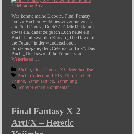
Was könnte meine Liebe zu Final Fantasy
und zu Büchern wohl besser verbinden als
ein Final Fantasy Buch? ^_^ Mir fällt kaum
etwas ein, daher zeige ich Euch heute ein
Buch: Und zwar den Roman „The Dawn of
the Future“ in der wunderschönen
Sonderausgabe, der „Celebration Box“. Das
Buch „The Dawn of the Future“ von …
Weiterlesen …
Kategorien
Bücher
,
Final Fantasy XV
,
Merchandise
Schlagwörter
Buch
,
Collection
,
FF15
,
Film
,
Limited
Edition
,
Sammlerstück
,
Sammlung
Schreibe einen Kommentar
Final Fantasy X-2
ArtFX – Heretic