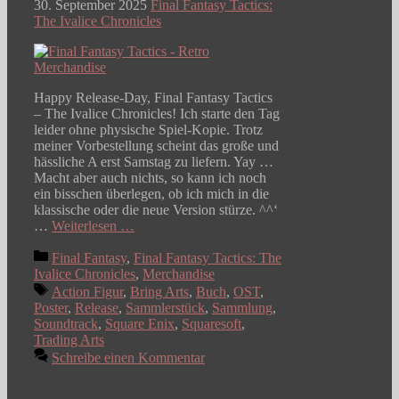
30. September 2025
Final Fantasy Tactics:
The Ivalice Chronicles
Happy Release-Day, Final Fantasy Tactics
– The Ivalice Chronicles! Ich starte den Tag
leider ohne physische Spiel-Kopie. Trotz
meiner Vorbestellung scheint das große und
hässliche A erst Samstag zu liefern. Yay …
Macht aber auch nichts, so kann ich noch
ein bisschen überlegen, ob ich mich in die
klassische oder die neue Version stürze. ^^‘
…
Weiterlesen …
Kategorien
Final Fantasy
,
Final Fantasy Tactics: The
Ivalice Chronicles
,
Merchandise
Schlagwörter
Action Figur
,
Bring Arts
,
Buch
,
OST
,
Poster
,
Release
,
Sammlerstück
,
Sammlung
,
Soundtrack
,
Square Enix
,
Squaresoft
,
Trading Arts
Schreibe einen Kommentar