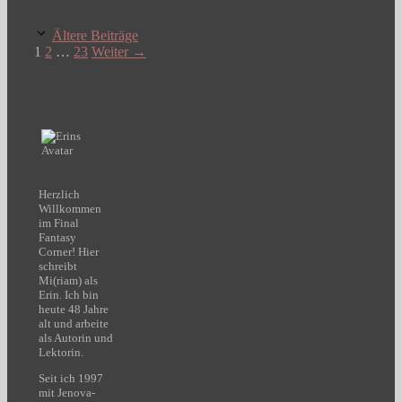
Ältere Beiträge
Seite
Seite
Seite
1
2
…
23
Weiter
→
Herzlich
Willkommen
im Final
Fantasy
Corner! Hier
schreibt
Mi(riam) als
Erin. Ich bin
heute 48 Jahre
alt und arbeite
als Autorin und
Lektorin.
Seit ich 1997
mit Jenova-