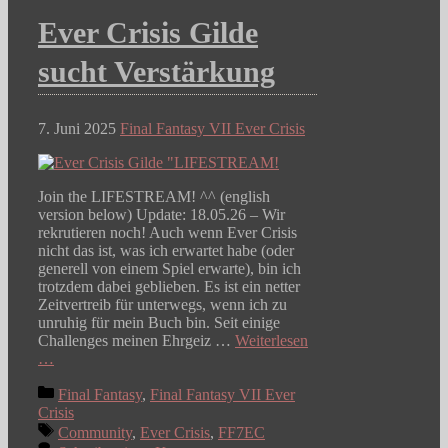
Ever Crisis Gilde
sucht Verstärkung
7. Juni 2025
Final Fantasy VII Ever Crisis
Join the LIFESTREAM! ^^ (english
version below) Update: 18.05.26 – Wir
rekrutieren noch! Auch wenn Ever Crisis
nicht das ist, was ich erwartet habe (oder
generell von einem Spiel erwarte), bin ich
trotzdem dabei geblieben. Es ist ein netter
Zeitvertreib für unterwegs, wenn ich zu
unruhig für mein Buch bin. Seit einige
Challenges meinen Ehrgeiz …
Weiterlesen
…
Kategorien
Final Fantasy
,
Final Fantasy VII Ever
Crisis
Schlagwörter
Community
,
Ever Crisis
,
FF7EC