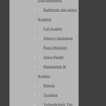
Entscheidungen
Uematsu
,
OST
,
Soundtrack
,
Weltpremiere
Schön war die Zeit
Bademode und andere
In eigener Sache
Kostüme
1 KOMMENTAR ZU „WELTP
Fort Kondor
SYMPHONY IN WUPPERTA
Johnnys Sammlung
Piano-Minispiel
Junon-Parade
Pingback:
25 Jahre Final Fantasy Corner - Final Fantasy Corne
Manuskripte &
Kodizes
Schreibe einen Kommentar
Materia
Kommentar
Trophäen
Verbundenheit. Der