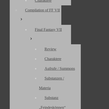
Charaktere
Compilation of FF VII
Startseite
»
Specials
»
Events
»
Weltpremiere – Final Symphon
Final Fantasy VII
WELTPREMIERE – FI
IN WUPPERTAL
Review
Charaktere
Kategorien
12. März 2023
12. Mai 2013
Events
,
Final Fantasy
,
Musik
,
S
Aufrufe / Summons
Weltpremiere in der Historischen Stadthalle Wuppertal – Fi
schlechthin wurde am 11.05.2013 bei uns uraufgeführt. Und wi
Substanzen /
Nach der ersten Enttäuschung keine Karten für die Abendvors
doppelt glücklich über die Uraufführung am Nachmittag. Es wa
Materia
atemberaubend, der Klang wunderbar. Das Ende der FFVI-Ouver
und dem Marsh to Narshe, ließ meine Tränen ungehindert flie
Substanz
Doch das Beste: Nobuo Uematsu 植松 伸夫 und Masashi Ham
„Feindeskönnen“
beiden haben tapfer 2 Stunden lang Autogramme geschrieben, w