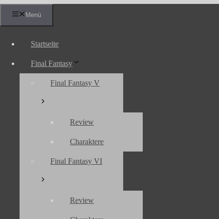
Zum
Menü
Inhalt
springen
Startseite
Final Fantasy
Final Fantasy V
Review
Charaktere
Final Fantasy VI
Review