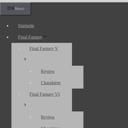
Zum
Menü
Inhalt
springen
Startseite
Final Fantasy
Final Fantasy V
Review
Charaktere
Final Fantasy VI
Review