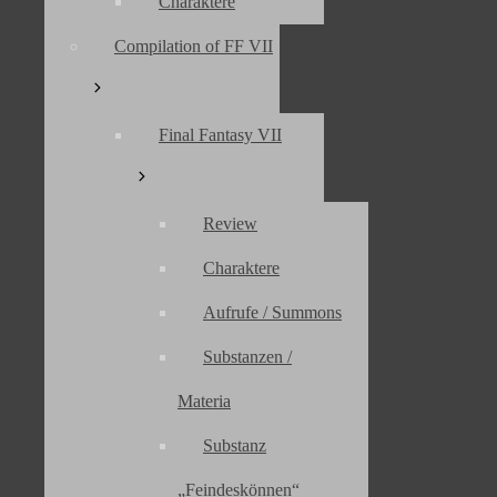
Charaktere
Compilation of FF VII
Startseite
»
Final Fantasy VII
»
Secrets / Geheimnisse
Final Fantasy VII
FINAL FANTASY VII – 
GEHEIMNISSE
Review
Charaktere
Seiteninhalt
Aufrufe / Summons
Substanzen /
Unerreichte Objekte in Kalm
Materia
Der Reisende von Kalm
Schildkrötenparadies
Substanz
Ultimative Limits / Der Code
zum Safe der ShinRa-Villa
Master Substanzen
„Feindeskönnen“