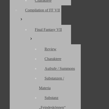
Charaktere
Compilation of FF VII
Startseite
»
Final Fantasy XVI
Final Fantasy VII
FINAL FANTASY XVI
Alle Beiträge und Seiten zum Thema Final Fantasy XVI
Review
Charaktere
Magazine mit Final Fantasy X
Aufrufe / Summons
Substanzen /
3. November 2023
Merchandise
,
Sonstiges
Materia
Substanz
Auf Insta habt Ihr mir letztens in einer Umfrage verraten, das
wünscht. Ich hatte schon einiges vorbereitet – und dann kam 
immer nicht so, wie ich gern würde, aber zur Überbrückung ze
„Feindeskönnen“