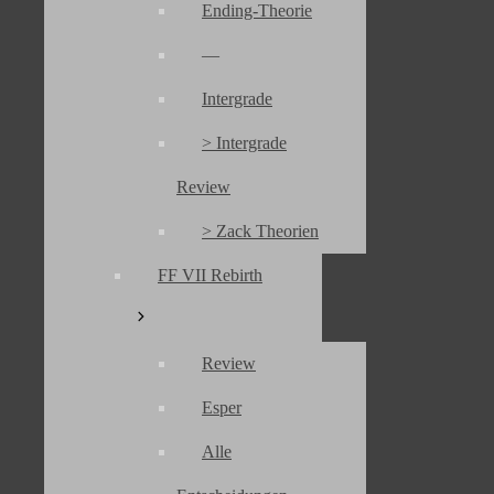
In Final Fantasy XVI müsst Ihr an einigen Stellen eine Entsche
Ending-Theorie
weitreichenden Auswirkungen auf das Spielgeschehen, dennoch
veränderte Szenen/Unterhaltungen oder Ihr erhaltet – in einem
—
in meinem zweiten Spieldurchlauf noch zusammensammeln, aber
(Bedenkt, …
Weiterlesen …
Intergrade
Kategorien
Final Fantasy
,
Final Fantasy XVI
> Intergrade
Schlagwörter
FF16
,
Lösungshilfe
,
Lösungsweg
Review
Final Fantasy XVI – Wand der
> Zack Theorien
FF VII Rebirth
11. Juli 2023
Final Fantasy XVI
Review
Sobald Ihr in Final Fantasy XVI das zweite Versteck bezieht,
wichtiges Erinnerungsstück, das er in seinem Zimmer an der „W
Esper
kommen – meist durch Haupt- und Story relevante Nebenquests 
Clives kleines Museum Platz für 22 ganz …
Weiterlesen …
Alle
Kategorien
Final Fantasy
,
Final Fantasy XVI
Schlagwörter
FF16
,
Lösungshilfe
,
Nebenaufgaben
,
Sammeln
,
Story