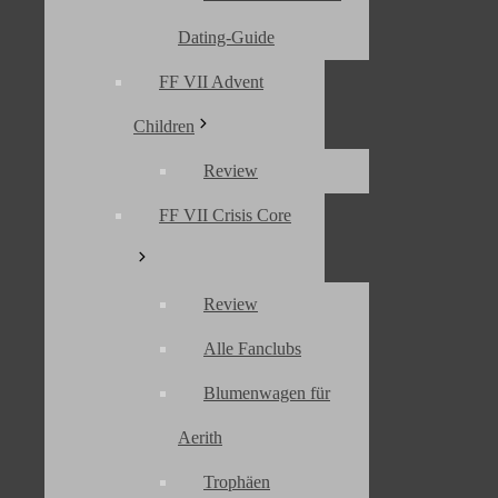
3. Juli 2023
Final Fantasy XVI
Dating-Guide
FF VII Advent
Für Final Fantasy XVI existieren 50 Trophäen (1x Platin, 3x Go
geheim bzw. versteckt und nicht von Beginn an einsehbar. Eini
Children
Spielverlauf freischalten, für andere müsst Ihr Euch mehr ins Z
verpassen – sofern Ihr darauf …
Weiterlesen …
Review
Kategorien
Final Fantasy
,
Final Fantasy XVI
FF VII Crisis Core
Schlagwörter
FF16
,
Lösungshilfe
,
Platin
,
Trophäen
Final Fantasy XVI – Das Orche
Review
Alle Fanclubs
3. Juli 2023
Final Fantasy XVI
Blumenwagen für
Aerith
Das Orchestrion steht unübersehbar in Eurem Versteck. Es ist im
verschiedene Musikstücke, bzw. deren Notenblätter oder Notenr
Trophäen
Hintergrundmusik für den Unterschlupf einstellen lassen. Auf 