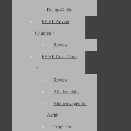
Dating-Guide
FF VII Advent
Final Fantasy Corner
Children
Geschichte des FF Corner
Sitemap
Kontakt
Review
Links
FFCorner unterstützen
FF VII Crisis Core
über Erin
Rechtliches & Kontakt
Review
Impressum
Datenschutz
Alle Fanclubs
Disclaimer
Kontakt
Gästebuch
Blumenwagen für
Forum (geschlossen)
Aerith
Ihr findet mich auch auf
Trophäen