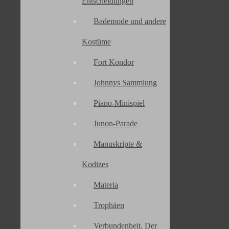
Entscheidungen
Bademode und andere
Kostüme
Action Figur
Aerith Gainsborough
Collection
Fort Kondor
Cloud Strife
FF7R
FF7
Johnnys Sammlung
Entwicklung
Foto
FF8
Geheimnisse
Piano-Minispiel
Hintergrund
Geschichte
Limited Edition
Junon-Parade
Lösungshilfe
Meinung
Manuskripte &
Lösungsweg
Nebenaufgaben
News
Kodizes
Review
Rätsel
Sammlerstück
Materia
Sammlung
Trophäen
Square Enix
Story
Tifa Lockhart
Verbundenheit. Der