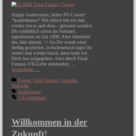
Happy Anniversary, liebes FF-Corner!
*konfettistreu* Wie üblich bin ich mal
wieder etwas spät dran – geboren wurdest
Du schließlich schon im Sommer,
irgendwann im Juli 1998. Aber immerhin
das Jahr stimmt. ^^ An Dir wurde einst
fleißig gearbeitet, zwischendurch lagst Du
immer mal wieder brach, dann hatte ich
Dich fast aufgegeben. Aber durch Final-
Fantasy-VII-Liebe entstanden, …
Weiterlesen …
Kategorien
Events
,
Final Fantasy
,
Specials
,
Webseite
Schlagwörter
Anniversary
2 Kommentare
Willkommen in der
Zukunft!