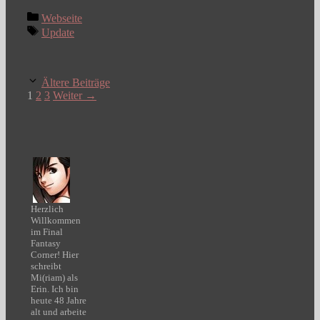
Kategorien
Webseite
Schlagwörter
Update
Ältere Beiträge
Seite
Seite
Seite
1
2
3
Weiter
→
Herzlich
Willkommen
im Final
Fantasy
Corner! Hier
schreibt
Mi(riam) als
Erin. Ich bin
heute 48 Jahre
alt und arbeite