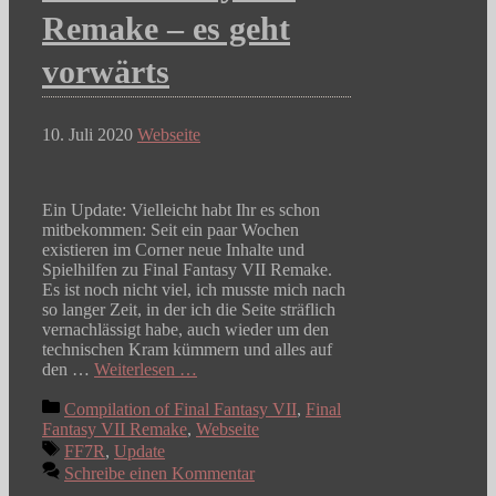
Remake – es geht
vorwärts
10. Juli 2020
Webseite
Ein Update: Vielleicht habt Ihr es schon
mitbekommen: Seit ein paar Wochen
existieren im Corner neue Inhalte und
Spielhilfen zu Final Fantasy VII Remake.
Es ist noch nicht viel, ich musste mich nach
so langer Zeit, in der ich die Seite sträflich
vernachlässigt habe, auch wieder um den
technischen Kram kümmern und alles auf
den …
Weiterlesen …
Kategorien
Compilation of Final Fantasy VII
,
Final
Fantasy VII Remake
,
Webseite
Schlagwörter
FF7R
,
Update
Schreibe einen Kommentar