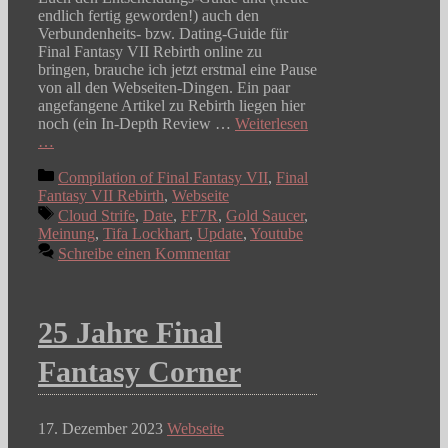
endlich fertig geworden!) auch den
Verbundenheits- bzw. Dating-Guide für
Final Fantasy VII Rebirth online zu
bringen, brauche ich jetzt erstmal eine Pause
von all den Webseiten-Dingen. Ein paar
angefangene Artikel zu Rebirth liegen hier
noch (ein In-Depth Review …
Weiterlesen
…
Kategorien
Compilation of Final Fantasy VII
,
Final
Fantasy VII Rebirth
,
Webseite
Schlagwörter
Cloud Strife
,
Date
,
FF7R
,
Gold Saucer
,
Meinung
,
Tifa Lockhart
,
Update
,
Youtube
Schreibe einen Kommentar
25 Jahre Final
Fantasy Corner
17. Dezember 2023
Webseite