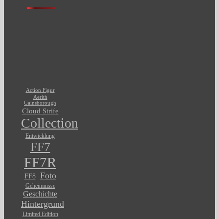
Action Figur
Aerith
Gainsborough
Cloud Strife
Collection
Entwicklung
FF7
FF7R
Foto
FF8
Geheimnisse
Geschichte
Hintergrund
Limited Edition