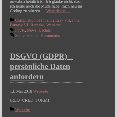
unwahrscheinlich ist. Ich glaube nicht, dass
ich heute noch die Muße habe, mich neu ins
Coding zu stürzen …
Weiterlesen …
Kategorien
Compilation of Final Fantasy VII
,
Final
Fantasy VII Remake
,
Webseite
Schlagwörter
FF7R
,
News
,
Update
Schreibe einen Kommentar
DSGVO (GDPR) –
persönliche Daten
anfordern
13. Mai 2018
Webseite
[REQ_CRED_FORM]
Kategorien
Webseite