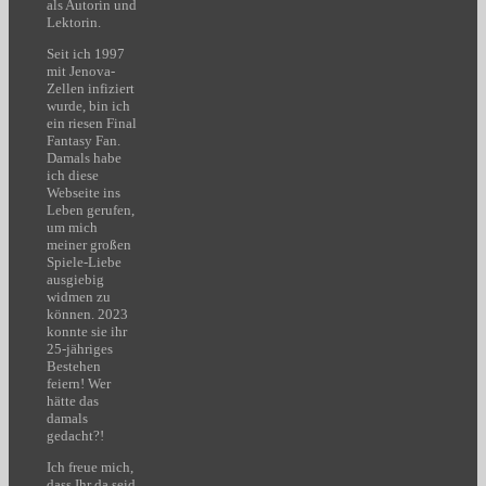
als Autorin und
Lektorin.
Seit ich 1997
mit Jenova-
Zellen infiziert
wurde, bin ich
ein riesen Final
Fantasy Fan.
Damals habe
ich diese
Webseite ins
Leben gerufen,
um mich
meiner großen
Spiele-Liebe
ausgiebig
widmen zu
können. 2023
konnte sie ihr
25-jähriges
Bestehen
feiern! Wer
hätte das
damals
gedacht?!
Ich freue mich,
dass Ihr da seid