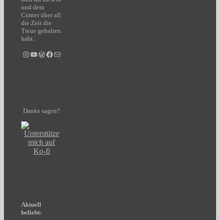
und dem
Corner über all
die Zeit die
Treue gehalten
habt.
Instagram
YouTube
WordPress
Facebook
E-Mail
Danke sagen?
Aktuell
beliebt: