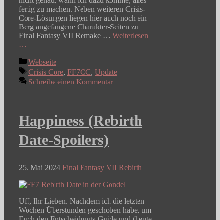
nicht genau, wann ich dazu komme, alles
fertig zu machen. Neben weiteren Crisis-
Core-Lösungen liegen hier auch noch ein
Berg angefangene Charakter-Seiten zu
Final Fantasy VII Remake …
Weiterlesen
…
Kategorien
Webseite
Schlagwörter
Crisis Core
,
FF7CC
,
Update
Schreibe einen Kommentar
Happiness (Rebirth
Date-Spoilers)
25. Mai 2024
Final Fantasy VII Rebirth
Uff, Ihr Lieben. Nachdem ich die letzten
Wochen Überstunden geschoben habe, um
Euch den Entscheidungs-Guide und (heute