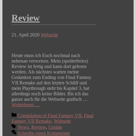
Review
21. April 2020
Webseite
Heute muss ich Euch nochmal nach
nebenan verweisen. Mein (spoilerfreies)
Review ist fertig und kann dort gelesen
werden. Als nächstes warten meine
Gedanken zum Ending von Final Fantasy
VII Remake auf den letzten Schliff und
mein Playthrough steht bis Kapitel 3, hat
allerdings noch keine Bilder. Bis ich das
ganze auch für die Webseite grafisch …
Weiterlesen …
Kategorien
Compilation of Final Fantasy VII
,
Final
Fantasy VII Remake
,
Webseite
Schlagwörter
News
,
Review
,
Update
Schreibe einen Kommentar