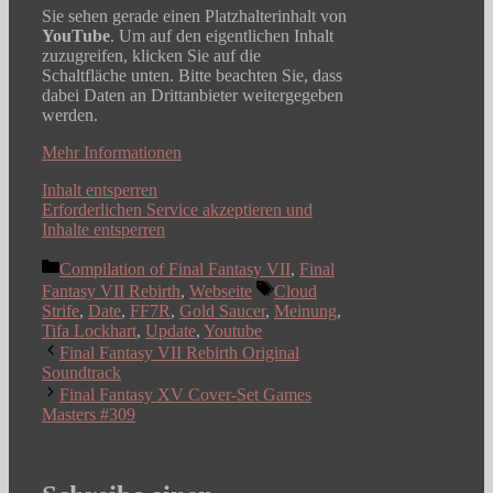
Sie sehen gerade einen Platzhalterinhalt von
YouTube
. Um auf den eigentlichen Inhalt
zuzugreifen, klicken Sie auf die
Schaltfläche unten. Bitte beachten Sie, dass
dabei Daten an Drittanbieter weitergegeben
werden.
Mehr Informationen
Inhalt entsperren
Erforderlichen Service akzeptieren und
Inhalte entsperren
Kategorien
Compilation of Final Fantasy VII
,
Final
Schlagwörter
Fantasy VII Rebirth
,
Webseite
Cloud
Strife
,
Date
,
FF7R
,
Gold Saucer
,
Meinung
,
Tifa Lockhart
,
Update
,
Youtube
Final Fantasy VII Rebirth Original
Soundtrack
Final Fantasy XV Cover-Set Games
Masters #309