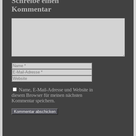
Schreibe einen
Kommentar
Kommentar
Name
E-
Mail-
Website
Adresse
Name, E-Mail-Adresse und Website in
diesem Browser für meinen nächsten
Kommentar speichern.