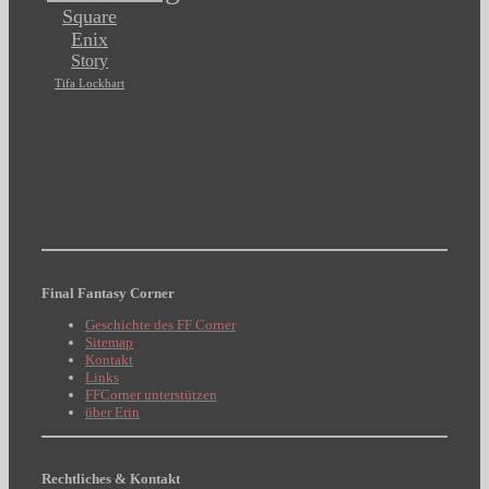
Square
Enix
Story
Tifa Lockhart
Final Fantasy Corner
Geschichte des FF Corner
Sitemap
Kontakt
Links
FFCorner unterstützen
über Erin
Rechtliches & Kontakt