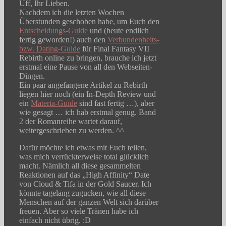
Uff, Ihr Lieben.
Nachdem ich die letzten Wochen
Überstunden geschoben habe, um Euch den
Entscheidungs-Guide
und (heute endlich
fertig geworden!) auch den
Verbundenheits-
bzw. Dating-Guide
für Final Fantasy VII
Rebirth online zu bringen, brauche ich jetzt
erstmal eine Pause von all den Webseiten-
Dingen.
Ein paar angefangene Artikel zu Rebirth
liegen hier noch (ein In-Depth Review und
ein
Materia-Guide
sind fast fertig …), aber
wie gesagt … ich hab erstmal genug. Band
2 der Romanreihe wartet darauf,
weitergeschrieben zu werden. ^^
Dafür möchte ich etwas mit Euch teilen,
was mich verrückterweise total glücklich
macht. Nämlich all diese gesammelten
Reaktionen auf das „High Affinity“ Date
von Cloud & Tifa in der Gold Saucer. Ich
könnte tagelang zugucken, wie all diese
Menschen auf der ganzen Welt sich darüber
freuen. Aber so viele Tränen habe ich
einfach nicht übrig. :D