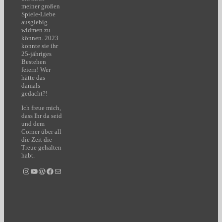
meiner großen
Spiele-Liebe
ausgiebig
widmen zu
können. 2023
konnte sie ihr
25-jähriges
Bestehen
feiern! Wer
hätte das
damals
gedacht?!
Ich freue mich,
dass Ihr da seid
und dem
Corner über all
die Zeit die
Treue gehalten
habt.
Instagram
YouTube
WordPress
Facebook
E-Mail