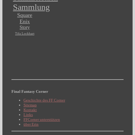
Sammlung
Square
Enix
Story
Tifa Lockhart
Final Fantasy Corner
Geschichte des FF Corner
Sitemap
Kontakt
Links
FFCorner unterstützen
über Erin