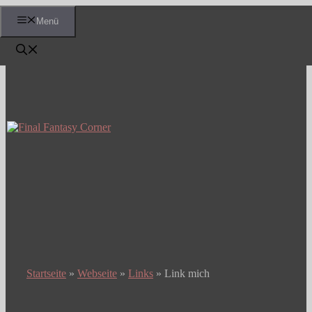
Zum
Menü
Inhalt
springen
Startseite
»
Webseite
»
Links
»
Link mich