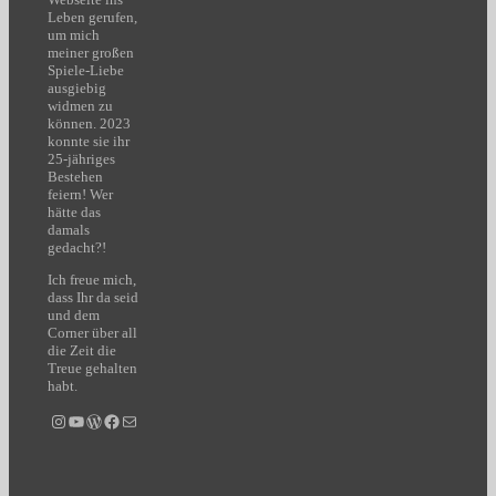
Leben gerufen,
um mich
meiner großen
Spiele-Liebe
ausgiebig
widmen zu
können. 2023
konnte sie ihr
25-jähriges
Bestehen
feiern! Wer
hätte das
damals
gedacht?!
Ich freue mich,
dass Ihr da seid
und dem
Corner über all
die Zeit die
Treue gehalten
habt.
Instagram
YouTube
WordPress
Facebook
E-Mail