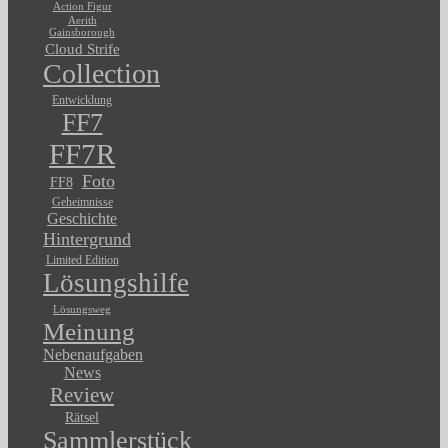
Action Figur
Aerith
Gainsborough
Cloud Strife
Collection
Entwicklung
FF7
FF7R
Foto
FF8
Geheimnisse
Geschichte
Hintergrund
Limited Edition
Lösungshilfe
Lösungsweg
Meinung
Nebenaufgaben
News
Review
Rätsel
Sammlerstück