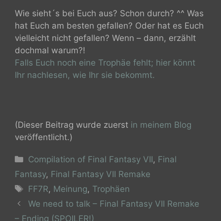
Wie sieht´s bei Euch aus? Schon durch? ^^ Was
hat Euch am besten gefallen? Oder hat es Euch
vielleicht nicht gefallen? Wenn – dann, erzählt
dochmal warum?!
Falls Euch noch eine Trophäe fehlt; hier könnt
Ihr nachlesen, wie Ihr sie bekommt.
(Dieser Beitrag wurde zuerst
in meinem Blog
veröffentlicht.)
Kategorien
Compilation of Final Fantasy VII
,
Final
Fantasy
,
Final Fantasy VII Remake
Schlagwörter
FF7R
,
Meinung
,
Trophäen
We need to talk – Final Fantasy VII Remake
– Ending (SPOILER!)