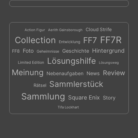
Cloud Strife
Action Figur
Aerith Gainsborough
FF7R
Collection
FF7
Entwicklung
Hintergrund
Foto
Geschichte
FF8
Geheimnisse
Lösungshilfe
Limited Edition
Lösungsweg
Meinung
Review
News
Nebenaufgaben
Sammlerstück
Rätsel
Sammlung
Square Enix
Story
Tifa Lockhart