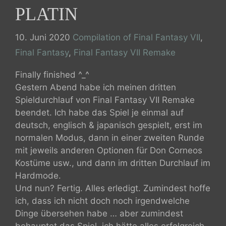
PLATIN
Kategorien
10. Juni 2020
Compilation of Final Fantasy VII
,
Final Fantasy
,
Final Fantasy VII Remake
Finally finished ^_^
Gestern Abend habe ich meinen dritten
Spieldurchlauf von Final Fantasy VII Remake
beendet. Ich habe das Spiel je einmal auf
deutsch, englisch & japanisch gespielt, erst im
normalen Modus, dann in einer zweiten Runde
mit jeweils anderen Optionen für Don Corneos
Kostüme usw., und dann im dritten Durchlauf im
Hardmode.
Und nun? Fertig. Alles erledigt. Zumindest hoffe
ich, dass ich nicht doch noch irgendwelche
Dinge übersehen habe … aber zumindest
behauptet das Spiel, ich hätte alles erfolgreich