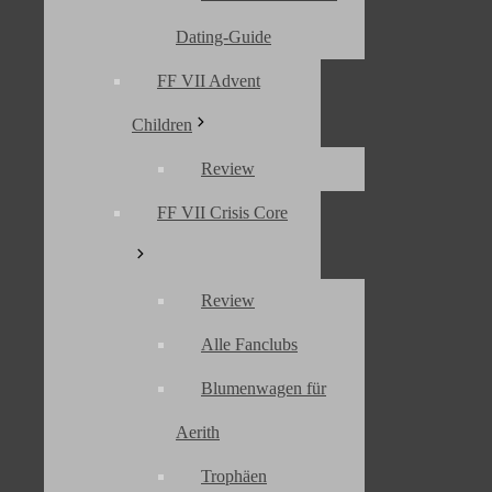
Dating-Guide
FF VII Advent
Children
Review
FF VII Crisis Core
Review
Alle Fanclubs
Blumenwagen für
Aerith
Trophäen