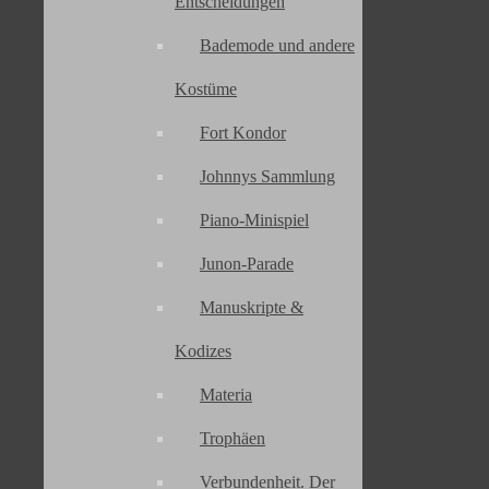
Entscheidungen
Bademode und andere
Ihr findet mich auch auf
Kostüme
Instagram
Fort Kondor
YouTube
WordPress
Johnnys Sammlung
Facebook
Piano-Minispiel
Final Fantasy Corner is © 1998-2026 by
Erin
.
-
Impressum
-
Datenschutz
-
Junon-Parade
Manuskripte &
Kodizes
Materia
Trophäen
Verbundenheit. Der