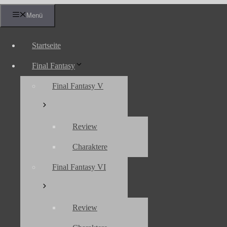
Zum
Menü
Inhalt
springen
Startseite
Final Fantasy
Final Fantasy V
Review
Charaktere
Final Fantasy VI
Review