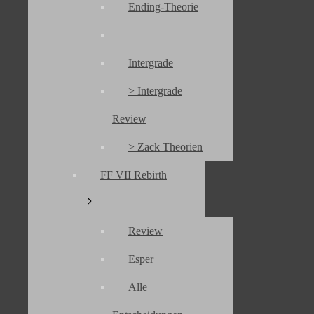
Sammlung
Ending-Theorie
Square Enix
Story
Tifa Lockhart
—
Intergrade
> Intergrade
Final Fantasy Corner
Review
Geschichte des FF Corner
Sitemap
> Zack Theorien
Kontakt
Links
FF VII Rebirth
FFCorner unterstützen
über Erin
Review
Rechtliches & Kontakt
Impressum
Esper
Datenschutz
Disclaimer
Kontakt
Alle
Gästebuch
Forum (geschlossen)