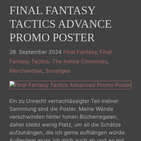
FINAL FANTASY
TACTICS ADVANCE
PROMO POSTER
Kategorien
28. September 2024
Final Fantasy
,
Final
Fantasy Tactics: The Ivalice Chronicles
,
Merchandise
,
Sonstiges
Ein zu Unrecht vernachlässigter Teil meiner
Sammlung sind die Poster. Meine Wände
verschwinden hinter hohen Bücherregalen,
daher bleibt wenig Platz, um all die Schätze
aufzuhängen, die ich gerne aufhängen würde.
Außerdem muss ich mich auch ab und an mit