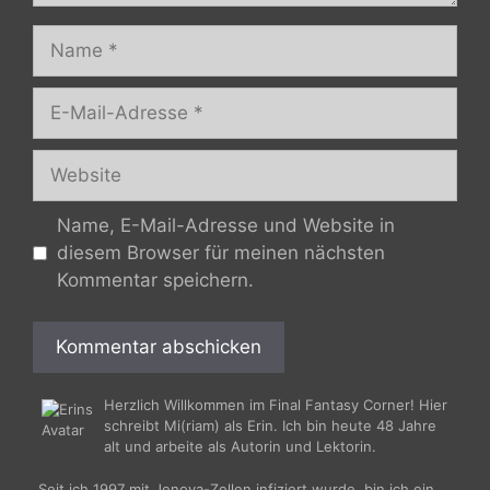
Name
E-
Mail-
Adresse
Website
Name, E-Mail-Adresse und Website in
diesem Browser für meinen nächsten
Kommentar speichern.
Herzlich Willkommen im Final Fantasy Corner! Hier
schreibt Mi(riam) als Erin. Ich bin heute 48 Jahre
alt und arbeite als Autorin und Lektorin.
Seit ich 1997 mit Jenova-Zellen infiziert wurde, bin ich ein