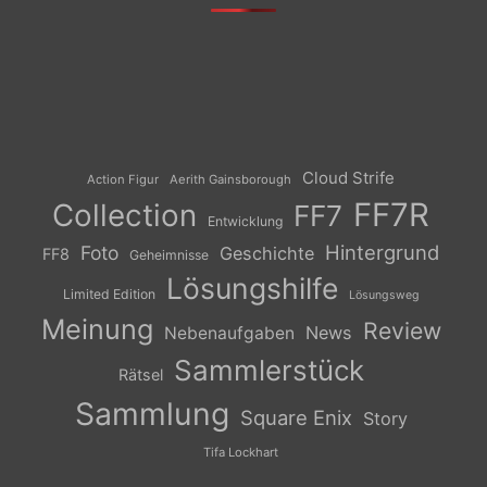
Cloud Strife
Action Figur
Aerith Gainsborough
FF7R
Collection
FF7
Entwicklung
Hintergrund
Foto
Geschichte
FF8
Geheimnisse
Lösungshilfe
Limited Edition
Lösungsweg
Meinung
Review
News
Nebenaufgaben
Sammlerstück
Rätsel
Sammlung
Square Enix
Story
Tifa Lockhart