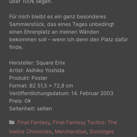
über 100€ liegen.
Für mich bleibt es ein ganz besonderes
Sammlerstück, das eines Tages unbedingt
einen Ehrenplatz an meinen Wänden
bekommen soll – wenn ich denn den Platz dafür
finde.
Hersteller: Square Enix
Artist: Akihiko Yoshida
Produkt: Poster
Format: B2 51,5 x 72,8 cm
Veröffentlichungsdatum: 14. Februar 2003
Preis: 0¥
Seltenheit: selten
Kategorien
Final Fantasy
,
Final Fantasy Tactics: The
Ivalice Chronicles
,
Merchandise
,
Sonstiges