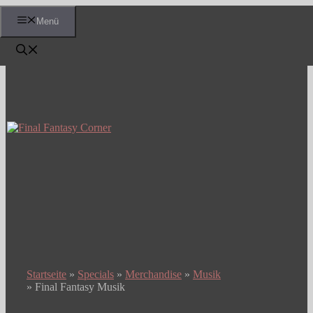
Zum
Menü
Inhalt
springen
Startseite
»
Specials
»
Merchandise
»
Musik
»
Final Fantasy Musik