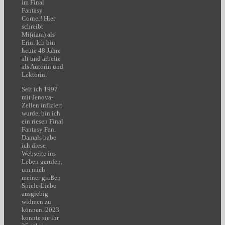
im Final
Fantasy
Corner! Hier
schreibt
Mi(riam) als
Erin. Ich bin
heute 48 Jahre
alt und arbeite
als Autorin und
Lektorin.
Seit ich 1997
mit Jenova-
Zellen infiziert
wurde, bin ich
ein riesen Final
Fantasy Fan.
Damals habe
ich diese
Webseite ins
Leben gerufen,
um mich
meiner großen
Spiele-Liebe
ausgiebig
widmen zu
können. 2023
konnte sie ihr