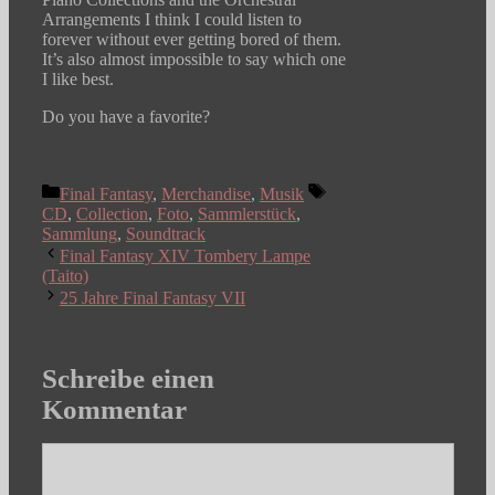
Arrangements I think I could listen to
forever without ever getting bored of them.
It’s also almost impossible to say which one
I like best.
Do you have a favorite?
Kategorien
Schlagwörter
Final Fantasy
,
Merchandise
,
Musik
CD
,
Collection
,
Foto
,
Sammlerstück
,
Sammlung
,
Soundtrack
Final Fantasy XIV Tombery Lampe
(Taito)
25 Jahre Final Fantasy VII
Schreibe einen
Kommentar
Kommentar