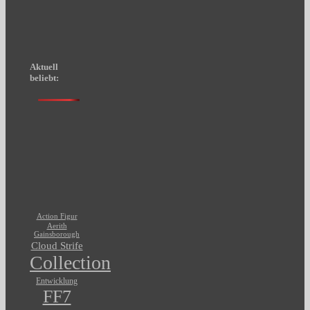
Aktuell
beliebt:
Action Figur
Aerith
Gainsborough
Cloud Strife
Collection
Entwicklung
FF7