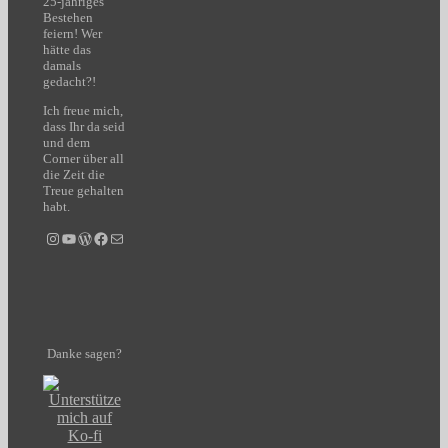
25-jähriges
Bestehen
feiern! Wer
hätte das
damals
gedacht?!
Ich freue mich,
dass Ihr da seid
und dem
Corner über all
die Zeit die
Treue gehalten
habt.
Instagram
YouTube
WordPress
Facebook
E-Mail
Danke sagen?