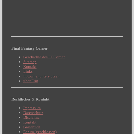
Final Fantasy Corner
Geschichte des FF Corner
Sitemap
Kontakt
Links
FFCorner unterstützen
über Erin
Rechtliches & Kontakt
Impressum
Datenschutz
Disclaimer
Kontakt
Gästebuch
Forum (geschlossen)