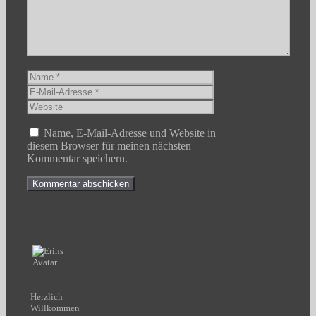
Name
E-
Mail-
Website
Adresse
Name, E-Mail-Adresse und Website in
diesem Browser für meinen nächsten
Kommentar speichern.
Herzlich
Willkommen